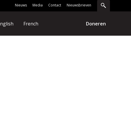
Nieuws
Media
Contact
Nieuwsbrieven
nglish
French
Doneren