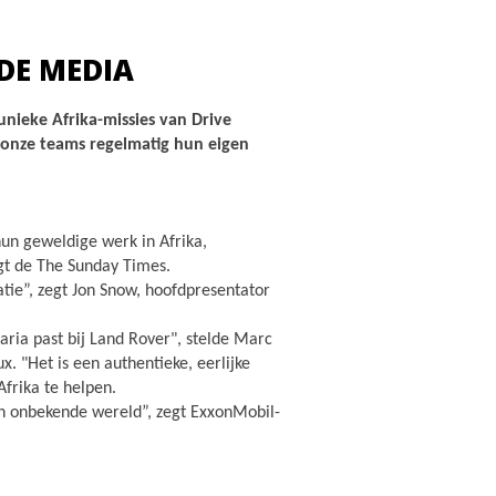
DE MEDIA
unieke Afrika-missies van Drive
 onze teams regelmatig hun eigen
hun geweldige werk in Afrika,
gt de The Sunday Times.
tie”, zegt Jon Snow, hoofdpresentator
ria past bij Land Rover", stelde Marc
 "Het is een authentieke, eerlijke
Afrika te helpen.
n onbekende wereld”, zegt ExxonMobil-