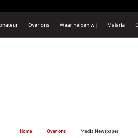
onateur
Over ons
Waar helpen wij
Malaria
E
Home
Over ons
Media Newspaper