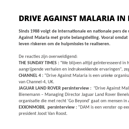
DRIVE AGAINST MALARIA IN 
Sinds 1988 volgt de internationale en nationale pers de 
Against Malaria met grote belangstelling. Vooral omdat
leven riskeren om de hulpmissies te realiseren.
De reacties zijn overweldigend:
THE SUNDAY TIMES :
"We blijven altijd geïnteresseerd in 
aangrijpende verhalen en indrukwekkende ervaringen", ze
CHANNEL 4 :
“Drive Against Malaria is een unieke organisa
van Channel-4, UK.
JAGUAR LAND ROVER persinterview :
"Drive Against Mala
Bienemann – Managing Director Jaguar Land Rover Benelux.
organisatie die met recht 'Go Beyond' gaat om mensen in 
EXXONMOBIL persinterview :
“DAM is een venster op ee
president Joost Van Roost.